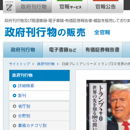
サイトトップ
政府刊行物
日経プレミアシリーズ トランプ2.0 世界の
政府刊行物
詳細検索
新刊
省庁別
分野別
書籍カテゴリ別