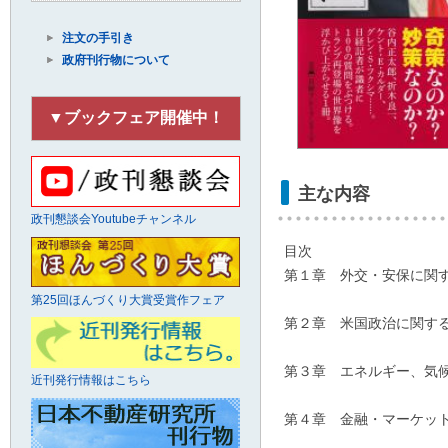
注文の手引き
政府刊行物について
▼ブックフェア開催中！
主な内容
政刊懇談会Youtubeチャンネル
目次
第１章 外交・安保に関す
第25回ほんづくり大賞受賞作フェア
第２章 米国政治に関する
第３章 エネルギー、気候
近刊発行情報はこちら
第４章 金融・マーケット