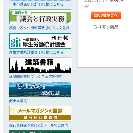
定価5,390円（4,900円＋
日本不動産研究所 刊行物はこちら
税）
取り寄せ商品
議会で役立つ情報満載 (株)中央文化社
厚生労働統計協会 刊行物はこちら
建築関連書籍ブックフェア開催中!!
郷土本販売
売行良好書を月に2回メールでご案内