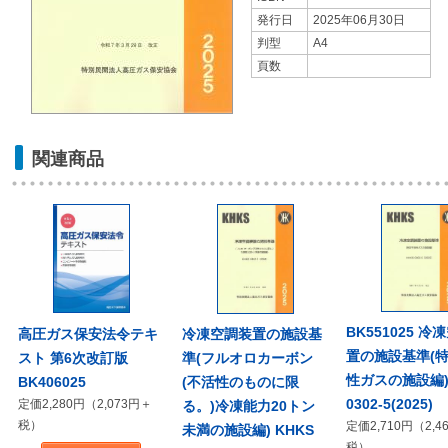
発行日
2025年06月30日
判型
A4
頁数
関連商品
BK551025 冷
高圧ガス保安法令テキ
冷凍空調装置の施設基
置の施設基準(
スト 第6次改訂版
準(フルオロカーボン
性ガスの施設編) 
BK406025
(不活性のものに限
0302-5(2025)
定価2,280円（2,073円＋
る。)冷凍能力20トン
税）
定価2,710円（2,4
未満の施設編) KHKS
税）