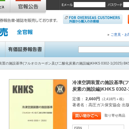
ご意見・お
置の施設基準(フルオロカーボン及び二酸化炭素の施設編)KHKS 0302-1(2025) BK5
冷凍空調装置の施設基準(
炭素の施設編)KHKS 0302-1(
定価：
2,660円
（2,418円＋税）
著者名：高圧ガス保安協会 出
取り寄せ商品
ISBN