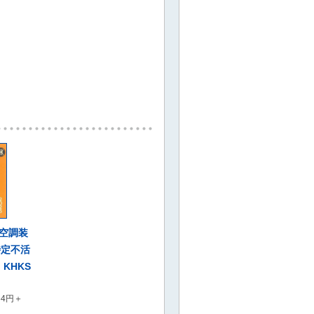
凍空調装
特定不活
KHKS
64円＋