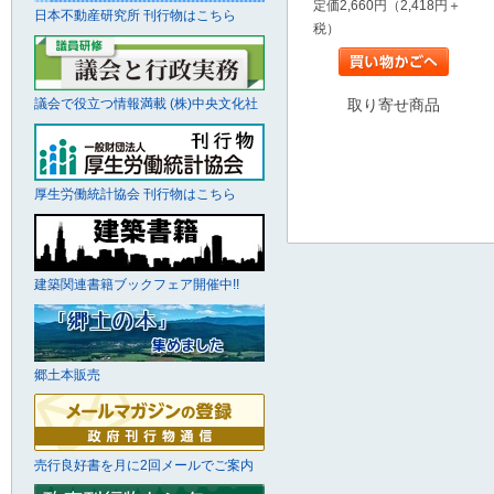
定価2,660円（2,418円＋
日本不動産研究所 刊行物はこちら
税）
取り寄せ商品
議会で役立つ情報満載 (株)中央文化社
厚生労働統計協会 刊行物はこちら
建築関連書籍ブックフェア開催中!!
郷土本販売
売行良好書を月に2回メールでご案内