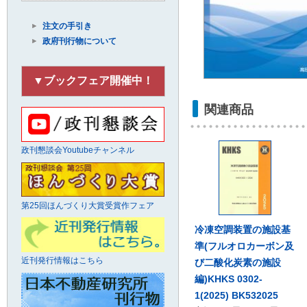
注文の手引き
政府刊行物について
▼ブックフェア開催中！
関連商品
政刊懇談会Youtubeチャンネル
第25回ほんづくり大賞受賞作フェア
冷凍空調装置の施設基
準(フルオロカーボン及
近刊発行情報はこちら
び二酸化炭素の施設
編)KHKS 0302-
1(2025) BK532025