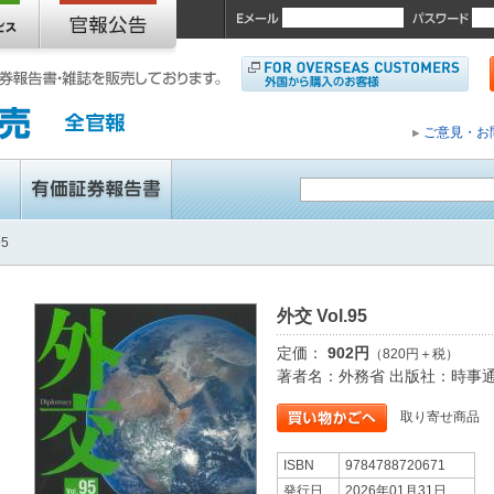
ご意見・お
95
外交 Vol.95
定価：
902円
（820円＋税）
著者名：外務省 出版社：時事
取り寄せ商品
ISBN
9784788720671
発行日
2026年01月31日