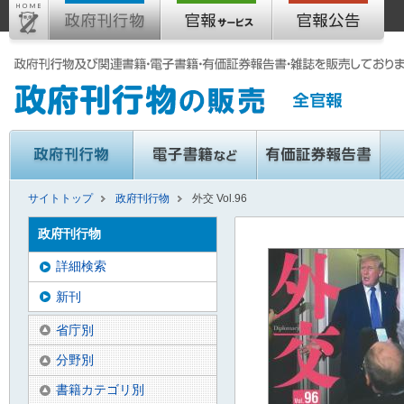
サイトトップ
政府刊行物
外交 Vol.96
政府刊行物
詳細検索
新刊
省庁別
分野別
書籍カテゴリ別