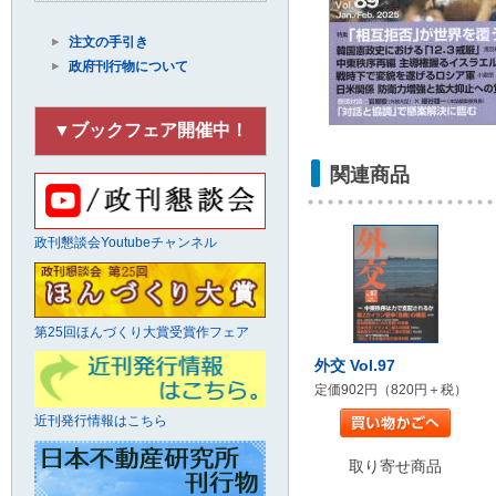
注文の手引き
政府刊行物について
▼ブックフェア開催中！
関連商品
政刊懇談会Youtubeチャンネル
第25回ほんづくり大賞受賞作フェア
外交 Vol.97
定価902円（820円＋税）
近刊発行情報はこちら
取り寄せ商品