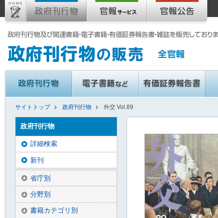
サイトトップ
政府刊行物
外交 Vol.89
政府刊行物
詳細検索
新刊
省庁別
分野別
書籍カテゴリ別